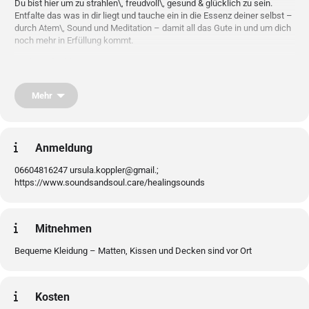
Du bist hier um zu strahlen\, freudvoll\, gesund & glücklich zu sein.
Entfalte das was in dir liegt und tauche ein in die Essenz deiner selbst –
durch Atem\, Sound und Meditation – damit all das Gute in und um dich
noch mehr in Erfüllung kommt.
Feel. Heal. Shine.
Lass dich berühren.
Mehr
– AURORA –
Anmeldung
06604816247 ursula.koppler@gmail.;
Die Themen der einzelnen Abende findest du vor dem jeweiligen Termin
https://www.soundsandsoul.care/healingsounds
auf meinen Kanälen:
https://whatsapp.com/channel/0029VbAyZTv8PgsB8Bzg3F0T
Mitnehmen
Bequeme Kleidung – Matten, Kissen und Decken sind vor Ort
https://www.instagram.com/soundsandsoul.care
Kosten
https://www.facebook.com/ursula.koppler