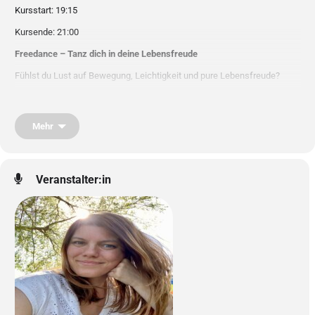
Kursstart: 19:15
Kursende: 21:00
Freedance – Tanz dich in deine Lebensfreude
Fühlst du Lust auf Bewegung, Leichtigkeit und pure Lebensfreude?
In meiner Freedance-Stunde findest du zurück zu dir selbst – mit einer
Mischung aus leichter Choreographie und freiem Tanz.
Mehr
Wir bewegen uns barfuß, achtsam und nach deinem eigenen Tempo.
Jede Bewegung stärkt Körper, Herz und Muskeln – und schenkt
gleichzeitig Leichtigkeit, Energie und innere Ruhe.
Veranstalter:in
Sanfte Übungen wechseln mit freien Bewegungen, die Stress und
Sorgen loslassen.
Zum Abschluss gibt es eine kurze Entspannung und Meditation.
Hier geht es nicht um Perfektion, sondern um
dich, deine Freude und
dein Wohlbefinden
.
Komm so, wie du bist, und feiere dein SEIN!
Ich freu mich auf dich.
Weitere nähere Infos findest du auf
www.bettinahawel.at