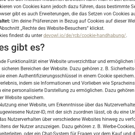
ieren von Cookies kann jedoch dazu führen, dass bestimmte Serv
Browser gibt es auch Erweiterungen, die das Setzen von Cookies 
ltet:
Um deine Präferenzen in Bezug auf Cookies auf dieser Web
Abschnitt „Rechte des Website-Besuchers“ klickst.
ies findest du unter
devowl.io/de/rcb/cookie-handhabung/
.
s gibt es?
nde Funktionalität einer Website unverzichtbar und ermöglichen
cheren Bereichen der Website. Dazu gehören z. B. Sicherheits-Co
 sie einen Authentifizierungsschlüssel in einem Cookie speichern.
rlebnis, indem sie Informationen und Vorlieben wie Spracheinst
 eine personalisierte Darstellung zu ermöglichen. Dazu gehören
er Website speichern.
utzung einer Website, um Erkenntnisse über das Nutzerverhalte
zugewiesene Nutzer-ID, mit der sich zuordnen lässt, ob du eine U
as Nutzerverhalten über verschiedene Websites hinweg zu verfo
ltens der Nutzer anzuzeigen. Dazu gehören z. B. Werbe-Cookies, 
eiterleiten, oder ein Chat-System für Fragen vor dem Kauf und