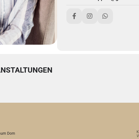
NSTALTUNGEN
K
raum Dom
V