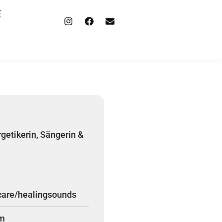
E
etikerin, Sängerin &
care/healingsounds
om