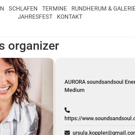
EN
SCHLAFEN
TERMINE
RUNDHERUM & GALERI
JAHRESFEST
KONTAKT
is organizer
AURORA soundsandsoul Energ
Medium
https://www.soundsandsoul.
ursula.koppler@gmail.c