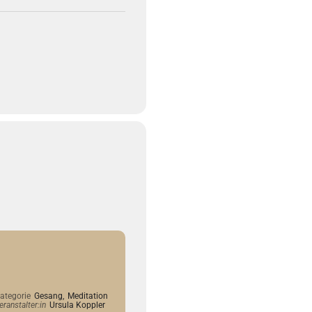
ategorie
Gesang,
Meditation
eranstalter:in
Ursula Koppler