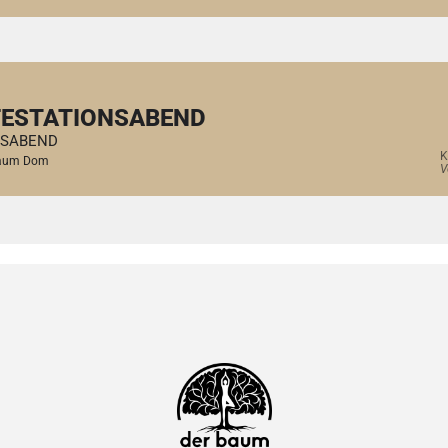
FESTATIONSABEND
ONSABEND
K
raum Dom
V