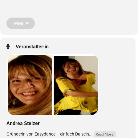
Tauche ein in wunderbare, gemeinschaftliche Bewegungsvielfalt der
Leichtigkeit und Lebensfreude:
Mehr
In dieser Ausbildungswoche wird Dir das nötige Werkzeug mitgegeben,
um selbst Easydance-Bewegungseinheiten leiten zu können. Du wirst
lernen, auf der Rythmuswelle der Musik zu surfen und Bewegung in
individueller Gangschaltung anzuwenden. Das Wunder unserer
menschlichen Anatomie wollen wir direkt in Verbindung bringen mit den
Veranstalter:in
einfachen Bewegungsabläufen. Die Songs aus unterschiedlichsten
Musikrichtungen sind so ausgewählt, dass Du die Unterschiede der
Elemente Erde, Wasser, Feuer, Luft und Metall deutlich spüren wirst.
Positive Lebenseinstellung und Deine Persönlichkeit darf sich entfalten.
Auch Yoga-Elemente und Entspannung gehören dazu.
Preis für 6 Ausbildungstage inkl. Easydance-Mitgliedschaft bis Sept.
2027 beträgt € 1.200,-
Andrea Stelzer
Gründerin von Easydance – einfach Du sein...
Read More.