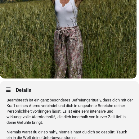
Details
Beambreath ist ein ganz besonderes Befreiungsritual\, dass dich mit der
Kraft deines Atems verbindet und dich in ungeahnte Bereiche deiner
Persönlichkeit vordringen lässt. Es ist eine sehr intensive und
wirkungsvolle Atemtechnik\, die dich innerhalb von kurzer Zeit tief in
deine Gefühle bringt.
Niemals warst du dir so nah\, niemals hast du dich so gespürt. Tauch
ein in die Welt deine Unterbewusstseins.