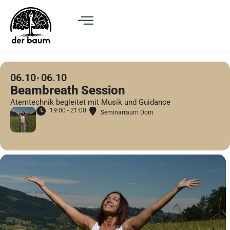
06.10
06.10
Beambreath Session
Atemtechnik begleitet mit Musik und Guidance
19:00 - 21:00
Seminarraum Dom