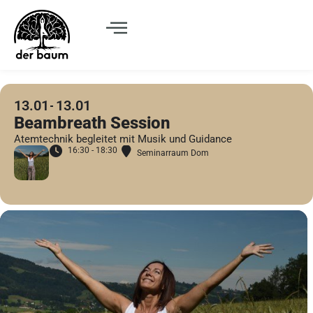
13.01
13.01
Beambreath Session
Atemtechnik begleitet mit Musik und Guidance
16:30 - 18:30
Seminarraum Dom