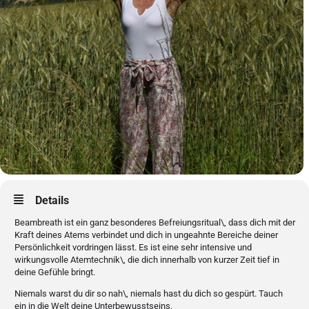
Details
Beambreath ist ein ganz besonderes Befreiungsritual\, dass dich mit der
Kraft deines Atems verbindet und dich in ungeahnte Bereiche deiner
Persönlichkeit vordringen lässt. Es ist eine sehr intensive und
wirkungsvolle Atemtechnik\, die dich innerhalb von kurzer Zeit tief in
deine Gefühle bringt.
Niemals warst du dir so nah\, niemals hast du dich so gespürt. Tauch
ein in die Welt deine Unterbewusstseins.