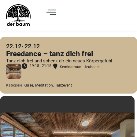
22.12
22.12
Freedance – tanz dich frei
Tanz dich frei und schenk dir ein neues Körpergefühl
19:15 - 21:15
Seminarraum Heuboden
Kategorie
Kurse,
Meditation,
Tanzevent