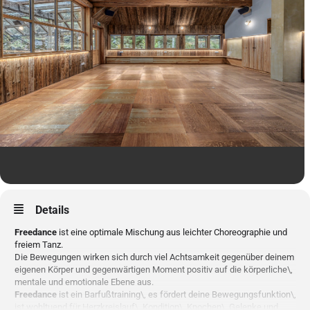
Details
Freedance
ist eine optimale Mischung aus leichter Choreographie und
freiem Tanz.
Die Bewegungen wirken sich durch viel Achtsamkeit gegenüber deinem
eigenen Körper und gegenwärtigen Moment positiv auf die körperliche\,
mentale und emotionale Ebene aus.
Freedance
ist ein Barfußtraining\, es fördert deine Bewegungsfunktion\,
ist wohltuend für Herzkreislauf\, Kondition\, Knochen\, Gelenke und