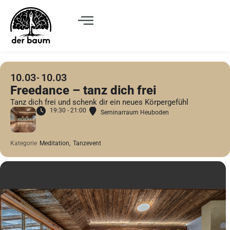
10.03
10.03
Freedance – tanz dich frei
Tanz dich frei und schenk dir ein neues Körpergefühl
19:30 - 21:00
Seminarraum Heuboden
Kategorie
Meditation,
Tanzevent