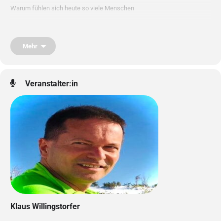
Warum fühlen sich heute so viele Menschen
trotz Gesundheitsbewusstsein
Mehr
nicht wirklich fit?
Veranstalter:in
WIR LADEN HERZLICHST EIN
zu faszinierenden neuen Studien und
wissenschaftlichen Forschungsergebnissen,
wie man auf ganz neue und einfachste Weise,
auf Wasserbasis Unterstützung findet bei:
Allergien, Migräne, Kopfschmerzen,
Darmgesundheit, Entzündungen,
Schilddrüsenproblemen,
Schlaf, Haut, Leber, Lymphe,
körperlicher & mentaler Energie,
Immunsystem stärken, uvm.
Klaus Willingstorfer