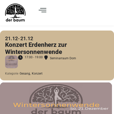
21.12
21.12
Konzert Erdenherz zur
Wintersonnenwende
17:00 - 19:00
Seminarraum Dom
Kategorie
Gesang,
Konzert