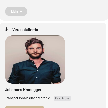
Liegend auf dem Boden und mit geschlossenen Augen kann man sich
ganz der Musik hingeben und tief in ihre Welt eintauchen.
Mehr
Die Liegekonzerte sind keine klassischen Meditations- oder
Entspannungsformate, sondern eine kraftvolle Verbindung von Musik,
Emotion und innerer Präsenz. Die sanften, live improvisierten Klänge
unterstützen dabei auch die
Regulation des Nervensystems
– Spannung
Veranstalter:in
kann sich lösen, und Körper und Geist finden zurück in Balance und
Ruhe.
Gerade in unserer schnelllebigen Zeit schaffen sie Oasen der Stille, des
Eintauchens und der Gelassenheit.
.
Einlass 30 Minuten vor Konzertbeginn um 19 Uhr.
Johannes Kronegger
Transpersonale Klangtherapie...
Read More.