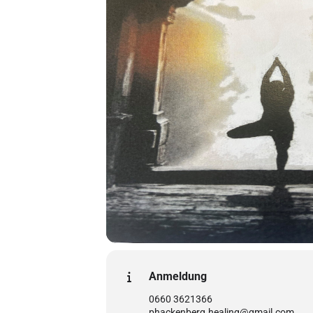
Anmeldung
0660 3621366
phackenberg.healing@gmail.com