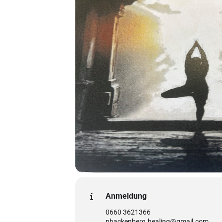
Anmeldung
0660 3621366
phackenberg.healing@gmail.com