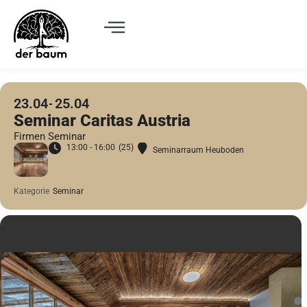
23.04
25.04
Seminar Caritas Austria
Firmen Seminar
13:00 - 16:00
(25)
Seminarraum Heuboden
Kategorie
Seminar