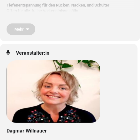
Tiefenentspannung für den Rücken, Nacken, und Schulter
Offen für alle -keine Vorkenntnisse nötig
Wir tauchen ein in die sanfte & energetische Körperarbeit Jahrhundert
Mehr
alter Traditionen, welche zu einer sehr tiefgehenden Entspannung auf
körperlicher, geistiger und auch seelischer Ebene führt.
Veranstalter:in
Sanfte Streichungen, mit warmem Öl in Kombination mit
Stresslösenden Grifftechniken für Rücken, Schulter und Nacken –
stärken unser physisches, emotionales als auch mentales
Gleichgewicht.
Durch das Lauschen wohltuender Klänge der Heilmantren, wird die
Regenerationsfähigkeit intensiviert.
Dagmar Willnauer