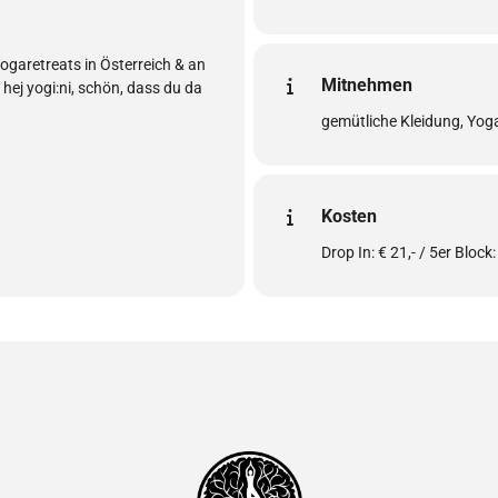
garetreats in Österreich & an
Mitnehmen
ej yogi:ni, schön, dass du da
gemütliche Kleidung, Yo
Kosten
Drop In: € 21,- / 5er Block: