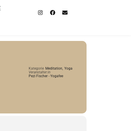
E
Kategorie
Meditation,
Yoga
Veranstalter:in
Pezi Fischer - Yogafee