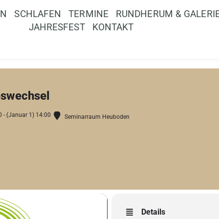
EN
SCHLAFEN
TERMINE
RUNDHERUM & GALERI
JAHRESFEST
KONTAKT
eswechsel
 - (Januar 1) 14:00
Seminarraum Heuboden
Details