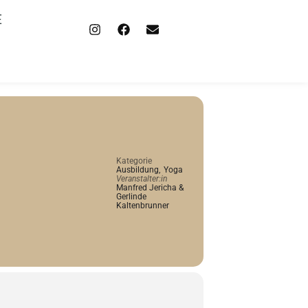
E
Kategorie
Ausbildung,
Yoga
Veranstalter:in
Manfred Jericha &
Gerlinde
Kaltenbrunner