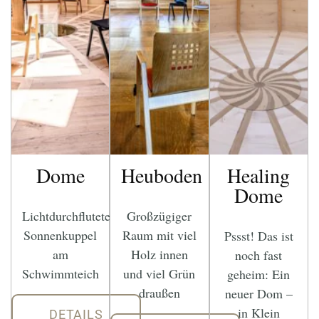
Dome
Heuboden
Healing
Dome
Lichtdurchflutete
Großzügiger
Sonnenkuppel
Raum mit viel
Pssst! Das ist
am
Holz innen
noch fast
Schwimmteich
und viel Grün
geheim: Ein
draußen
neuer Dom –
in Klein
DETAILS