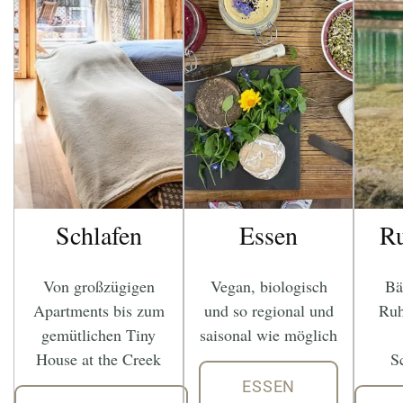
Schlafen
Essen
R
Von großzügigen
Vegan, biologisch
Bä
Apartments bis zum
und so regional und
Ruh
gemütlichen Tiny
saisonal wie möglich
House at the Creek
S
ESSEN