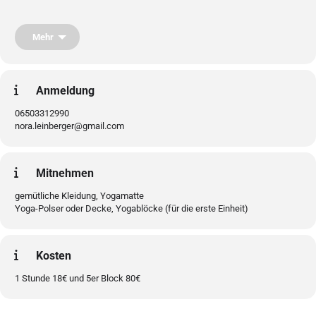
Thema: Verbindung\, Kommunikation\, Bewusstsein
In dieser letzten Stunde werden wir verschiedene Übungen aus dem
Mehr
Partneryoga und Acro Yoga ausprobieren. Beim akrobatischen
Yoga werden Körperübungen mit spielerischen Elementen verbunden.
Koordination\, Körperspannung und Gleichgewicht werden trainiert.
Spaß\, Achtsamkeit und Vertrauen stehen im Vordergrund.
Anmeldung
06503312990
nora.leinberger@gmail.com
Mitnehmen
gemütliche Kleidung, Yogamatte
Yoga-Polser oder Decke, Yogablöcke (für die erste Einheit)
Kosten
1 Stunde 18€ und 5er Block 80€