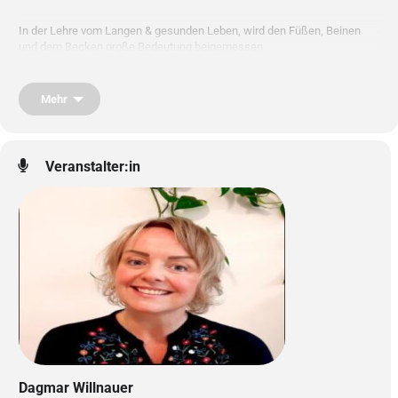
In der Lehre vom Langen & gesunden Leben, wird den Füßen, Beinen
und dem Becken große Bedeutung beigemessen.
Durch sanfte Streichungen mit warmem Ölen, und der Aktivierung der
Mehr
Vitalpunkte (Marmapunkte) können sich Tiefe Verspannungen und auch
Blockaden im Körper lösen. Eine äußerst wohltuende Anwendung
welche sehr ausgleichend, zentrierend und beruhigend auf den Geist
wirkt. Die Selbstheilungskräfte werden stimuliert, und die
Veranstalter:in
Lebensenergie kann wieder frei fliesen.
So 20.09.2026
09:00 – 17:30
Dagmar Willnauer