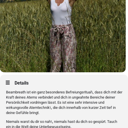
Details
Beambreath ist ein ganz besonderes Befreiungsritual\, dass dich mit der
Kraft deines Atems verbindet und dich in ungeahnte Bereiche deiner
Persönlichkeit vordringen lässt. Es ist eine sehr intensive und
wirkungsvolle Atemtechnik\, die dich innerhalb von kurzer Zeit tief in
deine Gefühle bringt.
Niemals warst du dir so nah\, niemals hast du dich so gespürt. Tauch
ein in die Welt deine Unterbewusstseins.