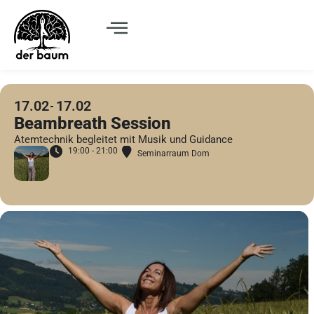
17.02
17.02
Beambreath Session
Atemtechnik begleitet mit Musik und Guidance
19:00 - 21:00
Seminarraum Dom