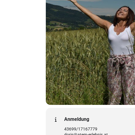
Anmeldung
43699/17167779
doris@atem-erlebnis.at