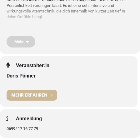
Persönlichkeit vordringen lässt. Es ist eine sehr intensive und
wirkungsvolle Atemtechnik, die dich innerhalb von kurzer Zeit tief in
deine Gefühle bringt.
Niemals warst du dir so nah, niemals hast du dich so gespürt. Tauch ein
in die Welt deine Unterbewusstseins.
Mehr
Veranstalter:in
Doris Pönner
MEHR ERFAHREN
Anmeldung
0699/ 17 16 77 79