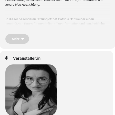
innere Neu-Ausrichtung.
In dieser besonderen Sitzung öffnet Patricia Schweiger einen
geschützten Raum für persönliche Transformation und ganzheitliche
Balance.
Mehr
Gemeinsam öffnen wir das Feld aller Möglichkeiten – unterstützt durch:
Veranstalter:in
Yoga Bodywork & Atemtechniken
Gesang, Klänge, Chants & Mantras
Achtsamkeit & Tiefenentspannung
Soul Journeys & geführte Meditationen