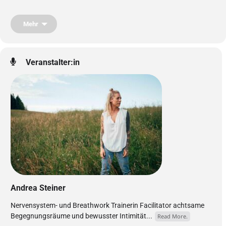
Wild, weich, laut oder leise – alles darf da sein.
Eine Einladung, loszulassen, dich reinzuwerfen und dich lebendig zu
Mehr
fühlen.
Komm wie du bist. Tanz, was da ist.
see you there,
Andrea & Chrisi
Veranstalter:in
Andrea Steiner
Nervensystem- und Breathwork Trainerin Facilitator achtsame
Begegnungsräume und bewusster Intimität...
Read More.