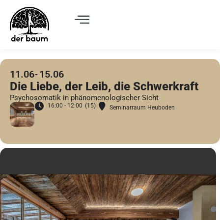
11.06
15.06
Die Liebe, der Leib, die Schwerkraft
Psychosomatik in phänomenologischer Sicht
16:00 - 12:00
(15)
Seminarraum Heuboden