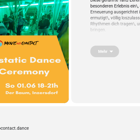
Diese geführte Tanz-Zere
besonderen Erlebnis ein\,
Erneuerung ausgerichtet 
ermutigt\, völlig loszulas
Rhythmen dich tragen\, um
bringen.
In dieser dreistündigen Re
findest in einem sicheren 
Die kontemplative Einführ
Mehr
Kakaozeremonie – hilft dir
verbinden\, die dich dur
Abschlussteil begleiten w
die wunderschöne „Baum 
Während der Reise werden 
Elemente Wasser\, Luft\, 
verschiedene Aspekte in d
Spiritualität\, Sinnlichke
Diese vielschichtige Erfah
Ecstatic Dance
und setzt k
gleichzeitig die Schönheit 
ocontact.dance
und Tanz-Level!