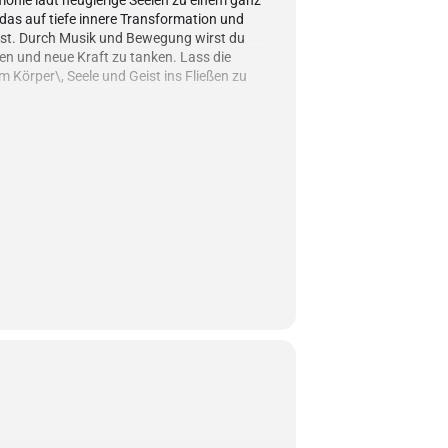
monie lädt neugierige Seelen zu einem ganz
 das auf tiefe innere Transformation und
ist. Durch Musik und Bewegung wirst du
sen und neue Kraft zu tanken. Lass die
 Körper\, Seele und Geist ins Fließen zu
ise tauchst du tief in dein Selbst ein und
Rahmen die Freiheit\, dich ganz zu zeigen.
ung – inklusive herzöffnender
 dabei\, dich mit einer Intention zu
ch den ganzen Abend bis zum integrierenden
ird. Wer Lust hat\, kann im Anschluss noch
Sauna“ genießen.
wir uns mit den Qualitäten der vier
Erde und Feuer verbinden und gleichzeitig
ir erforschen:
it\, Verspieltheit und Stärke!
rung vertieft das Potenzial des klassischen
raftvolle Veränderungen frei – während wir
des Lebens feiern! Geeignet für alle Alter