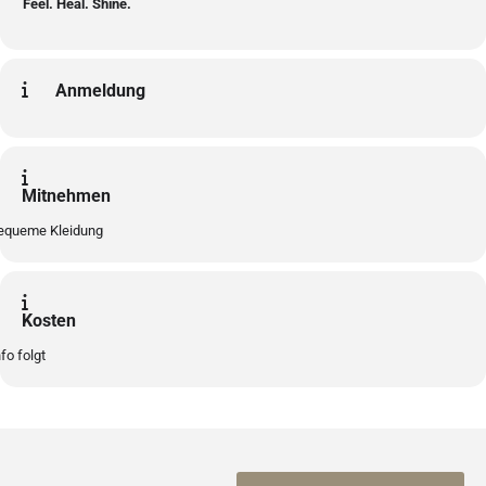
Feel. Heal. Shine.
Anmeldung
Mitnehmen
equeme Kleidung
Kosten
nfo folgt