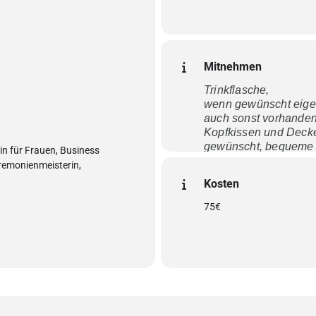
Mitnehmen
Trinkflasche,
wenn gewünscht eigen
auch sonst vorhanden
Kopfkissen und Decke
gewünscht, bequeme 
tin für Frauen, Business
zum Wohlfühlen (darf 
eremonienmeisterin,
auch Schmuck, der di
Kosten
deine Weiblichkeit er
75€