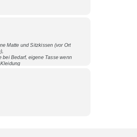
e Matte und Sitzkissen (vor Ort
),
 bei Bedarf, eigene Tasse wenn
Kleidung
auch festlich sein), auf Wunsch
ch an
innert.