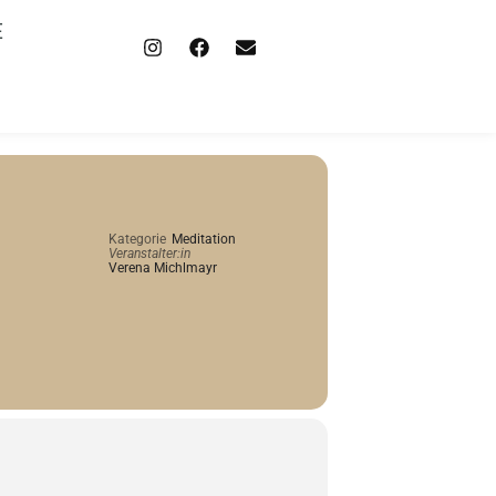
E
Kategorie
Meditation
Veranstalter:in
Verena Michlmayr