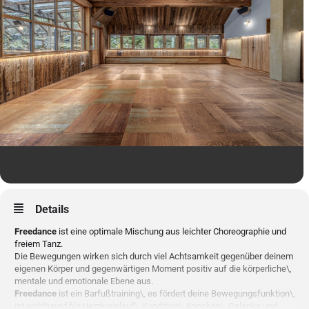
Details
Freedance
ist eine optimale Mischung aus leichter Choreographie und
freiem Tanz.
Die Bewegungen wirken sich durch viel Achtsamkeit gegenüber deinem
eigenen Körper und gegenwärtigen Moment positiv auf die körperliche\,
mentale und emotionale Ebene aus.
Freedance
ist ein Barfußtraining\, es fördert deine Bewegungsfunktion\,
ist wohltuend für Herzkreislauf\, Kondition\, Knochen\, Gelenke und