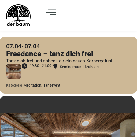
07.04
07.04
Freedance – tanz dich frei
Tanz dich frei und schenk dir ein neues Körpergefühl
19:30 - 21:00
Seminarraum Heuboden
Kategorie
Meditation,
Tanzevent