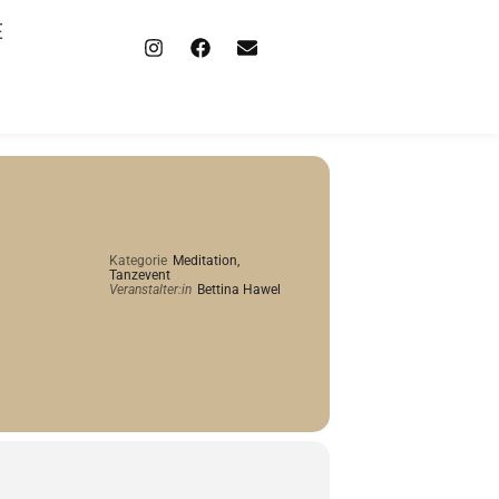
E
Kategorie
Meditation,
Tanzevent
Veranstalter:in
Bettina Hawel