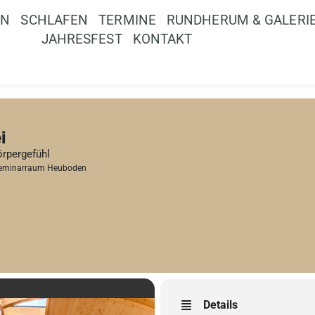
EN
SCHLAFEN
TERMINE
RUNDHERUM & GALERI
JAHRESFEST
KONTAKT
i
örpergefühl
eminarraum Heuboden
Details