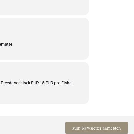
eiere mit mir dein
SEIN
!
 mich an -ich freu mich auf Dich!
gamatte
 Freedanceblock EUR 15 EUR pro Einheit
zum Newsletter anmelden