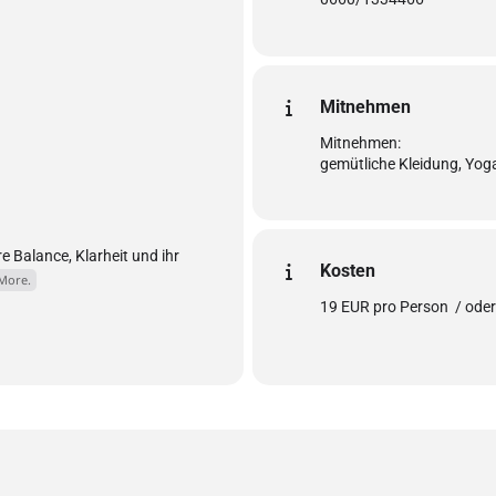
Komm so wie du bist und f
Schreib mir gerne oder ruf
Mitnehmen
Mitnehmen:
gemütliche Kleidung, Yo
re Balance, Klarheit und ihr
Kosten
More.
19 EUR pro Person / oder