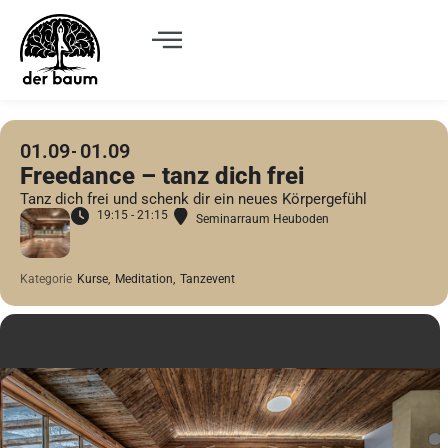
01.09
01.09
Freedance – tanz dich frei
Tanz dich frei und schenk dir ein neues Körpergefühl
19:15 - 21:15
Seminarraum Heuboden
Kategorie
Kurse,
Meditation,
Tanzevent