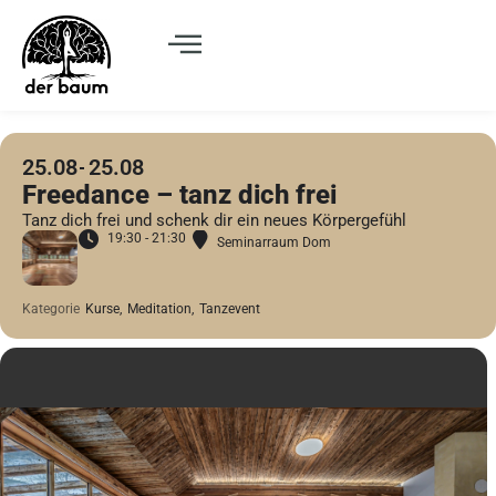
25.08
25.08
Freedance – tanz dich frei
Tanz dich frei und schenk dir ein neues Körpergefühl
19:30 - 21:30
Seminarraum Dom
Kategorie
Kurse,
Meditation,
Tanzevent