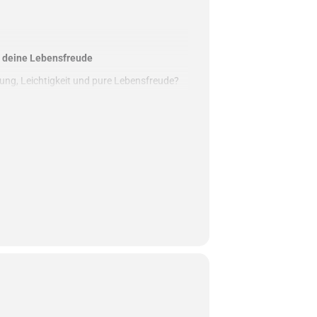
n deine Lebensfreude
ung, Leichtigkeit und pure Lebensfreude?
e findest du zurück zu dir selbst – mit
ter Choreographie und freiem Tanz.
 achtsam und nach deinem eigenen Tempo.
rper, Herz und Muskeln – und schenkt
 Energie und innere Ruhe.
mit freien Bewegungen, die Stress und
ne kurze Entspannung und Meditation.
rfektion, sondern um
dich, deine Freude und
 feiere dein SEIN!