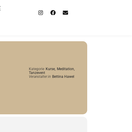
E
Kategorie
Kurse,
Meditation,
Tanzevent
Veranstalter:in
Bettina Hawel