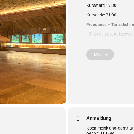
Kursstart: 19:30
Kursende: 21:00
Freedance – Tanz dich i
Fühlst du Lust auf Beweg
In meiner Freedance-Stund
einer Mischung aus leich
Mehr
Wir bewegen uns barfuß,
Jede Bewegung stärkt Kö
gleichzeitig Leichtigkeit,
Sanfte Übungen wechseln 
Sorgen loslassen.
Zum Abschluss gibt es ei
Hier geht es nicht um Pe
dein Wohlbefinden
.
Komm so, wie du bist, und
Anmeldung
lebenimeinklang@gmx.at
0660/1334466