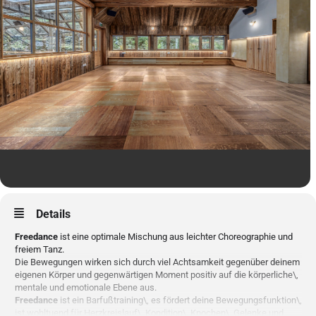
Details
Freedance
ist eine optimale Mischung aus leichter Choreographie und
freiem Tanz.
Die Bewegungen wirken sich durch viel Achtsamkeit gegenüber deinem
eigenen Körper und gegenwärtigen Moment positiv auf die körperliche\,
mentale und emotionale Ebene aus.
Freedance
ist ein Barfußtraining\, es fördert deine Bewegungsfunktion\,
ist wohltuend für Herzkreislauf\, Kondition\, Knochen\, Gelenke und