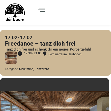
17.02
17.02
Freedance – tanz dich frei
Tanz dich frei und schenk dir ein neues Körpergefühl
19:30 - 21:00
Seminarraum Heuboden
Kategorie
Meditation,
Tanzevent