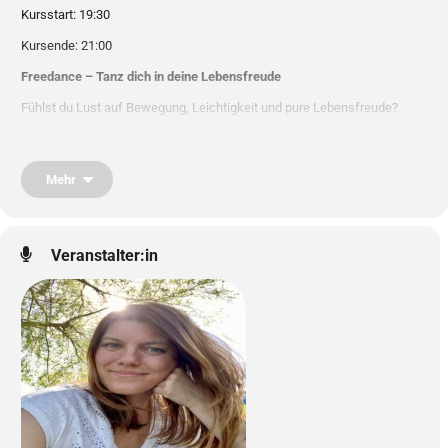
Kursstart: 19:30
Kursende: 21:00
Freedance – Tanz dich in deine Lebensfreude
Fühlst du Lust auf Bewegung, Leichtigkeit und pure Lebensfreude?
In meiner Freedance-Stunde findest du zurück zu dir selbst – mit einer
Mischung aus leichter Choreographie und freiem Tanz.
Mehr
Wir bewegen uns barfuß, achtsam und nach deinem eigenen Tempo.
Jede Bewegung stärkt Körper, Herz und Muskeln – und schenkt
gleichzeitig Leichtigkeit, Energie und innere Ruhe.
Veranstalter:in
Sanfte Übungen wechseln mit freien Bewegungen, die Stress und
Sorgen loslassen.
Zum Abschluss gibt es eine kurze Entspannung und Meditation.
Hier geht es nicht um Perfektion, sondern um
dich, deine Freude und
dein Wohlbefinden
.
Komm so, wie du bist, und feiere dein SEIN!
Ich freu mich auf dich.
Weitere nähere Infos findest du auf
www.bettinahawel.at