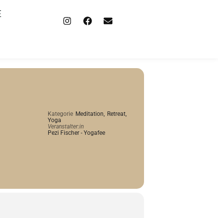
E
Kategorie
Meditation,
Retreat,
Yoga
Veranstalter:in
Pezi Fischer - Yogafee