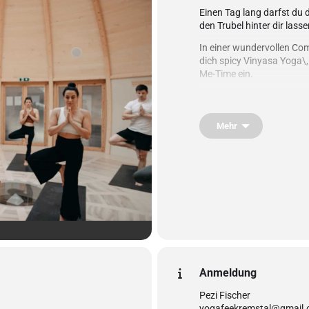
Einen Tag lang darfst du 
den Trubel hinter dir las
In einer wundervollen C
dich spicy Vinyasa Yoga\
Me-Time ein.
was dich erwartet:
09:30-11:30 Welcome Circ
Mehr
11:30-13:00 Community B
13:00-14:45 Yin Yoga & S
14:45-15:00 Good Bye Cir
Das Tagesretreat ist für a
Bist du bereit für deinen
Anmeldung
Pezi Fischer
yogafeekremstal@gmail