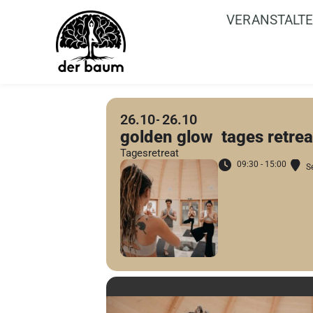
VERANSTALT
26.10
26.10
golden glow tages retrea
Tagesretreat
09:30 - 15:00
S