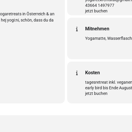
43664 1497977
jetzt buchen
garetreats in Österreich & an
ej yogi:ni, schön, dass du da
Mitnehmen
Yogamatte, Wasserflasch
Kosten
tagesretreat inkl. vegan
early bird bis Ende Augu
jetzt buchen