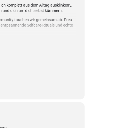
dich komplett aus dem Alltag ausklinken\,
sen und dich um dich selbst kümmern.
ommunity tauchen wir gemeinsam ab. Freu
, entpsannende Selfcare-Rituale und echte
le & Spicy Vinyasa Flow
reak inkl. veganem Lunch
ound Bath Meditation
cle
lle Levels geeignet.
 persönlichen Herbst Glow?
.com