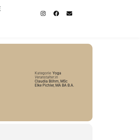
E
Kategorie
Yoga
Veranstalter:in
Claudia Böhm, MSc
Elke Pichler, MA BA B.A.