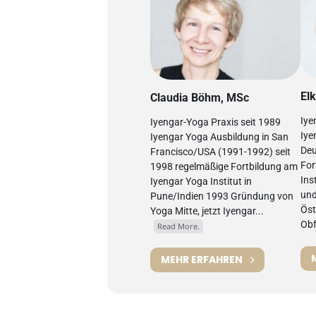
Elk
Claudia Böhm, MSc
Iye
Iyengar-Yoga Praxis seit 1989
Iye
Iyengar Yoga Ausbildung in San
Deu
Francisco/USA (1991-1992) seit
For
1998 regelmäßige Fortbildung am
Ins
Iyengar Yoga Institut in
und
Pune/Indien 1993 Gründung von
Öst
Yoga Mitte, jetzt Iyengar...
Obf
Read More.
MEHR ERFAHREN