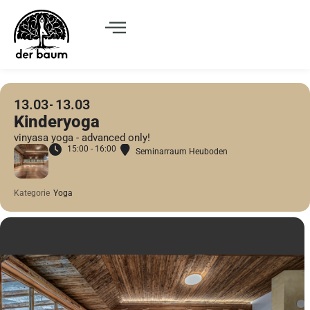
13.03
13.03
Kinderyoga
vinyasa yoga - advanced only!
15:00 - 16:00
Seminarraum Heuboden
Kategorie
Yoga