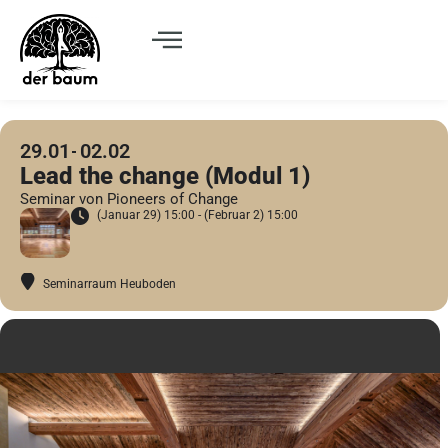
29.01
02.02
Lead the change (Modul 1)
Seminar von Pioneers of Change
(Januar 29) 15:00 - (Februar 2) 15:00
Seminarraum Heuboden