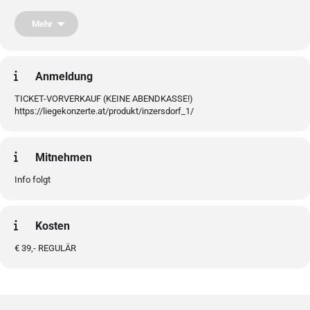
Entspannungsmethoden\, sondern eine kraftvolle Verbindung von
Musik\, Emotionen und inneren Welten.
Mehr
Gerade heutzutage braucht es jenseits der Hektik des Alltags Oasen der
Ruhe\, des Eintauchens und einen Zustand voll Gelassenheit und
Wohlbefinden.
Anmeldung
Einlass 30 Minuten vor Konzertbeginn um 18 Uhr.
TICKET-VORVERKAUF (KEINE ABENDKASSE!)
https://liegekonzerte.at/produkt/inzersdorf_1/
Mitnehmen
Info folgt
Kosten
€ 39,- REGULÄR