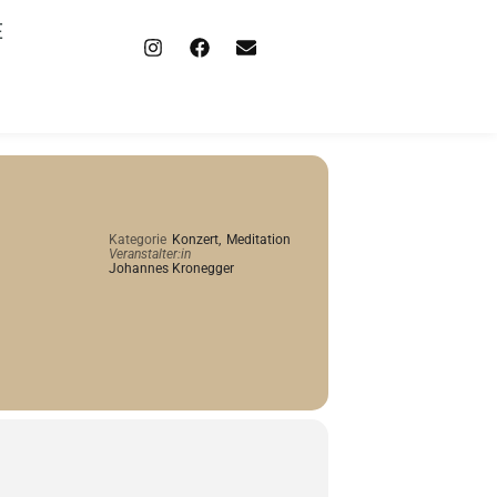
E
Kategorie
Konzert,
Meditation
Veranstalter:in
Johannes Kronegger