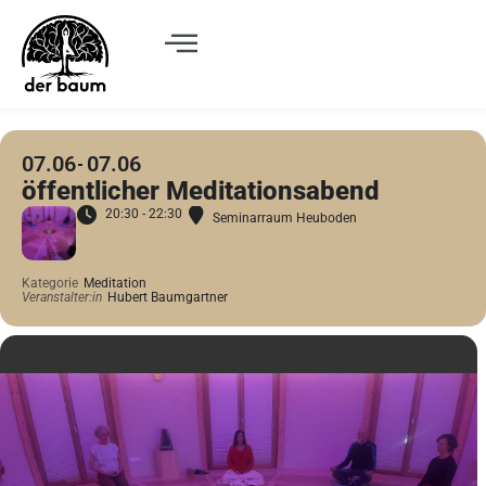
07.06
07.06
öffentlicher Meditationsabend
20:30 - 22:30
Seminarraum Heuboden
Kategorie
Meditation
Veranstalter:in
Hubert Baumgartner