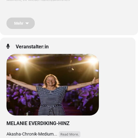
Dieses 4-tägige Seminar führt dich zurück zu deinen wahrhaftigen
Genen – dem ursprünglichen Bauplan deines Seins. In einem
Mehr
geschützten Raum erlebst du tiefe Heilung, Neuausrichtung und
Neubeginn. Klang, Lichtsprache und kreative Prozesse begleiten dich in
deine Essenz, wo Freiheit, Klarheit und innere Verbundenheit entstehen.
Veranstalter:in
MELANIE EVERDIKING-HINZ
Akasha-Chronik-Medium...
Read More.