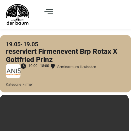
19.05
19.05
reserviert Firmenevent Brp Rotax X
Gottfried Prinz
10:00 - 18:00
Seminarraum Heuboden
Kategorie
Firmen