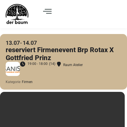
13.07
14.07
reserviert Firmenevent Brp Rotax X
Gottfried Prinz
19:00 - 18:00
(14)
Raum Atelier
Kategorie
Firmen