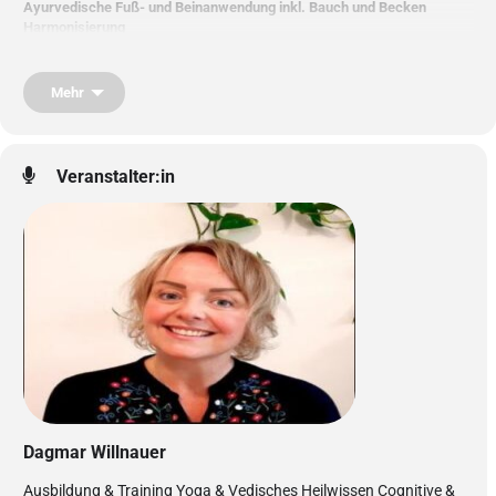
Ayurvedische Fuß- und Beinanwendung inkl. Bauch und Becken
Harmonisierung
In der Lehre vom Langen & gesunden Leben, wird den Füßen, Beinen
Mehr
und dem Becken große Bedeutung beigemessen. Durch sanfte
Streichungen mit warmem Ölen, und der Aktivierung der Vitalpunkte
(Marmapunkte) können sich Tiefe Verspannungen und auch Blockaden
im Körper lösen. Eine äußerst wohltuende Anwendung welche sehr
Veranstalter:in
ausgleichend, zentrierend und beruhigend auf den Geist wirkt. Die
Selbstheilungskräfte werden stimuliert, und die Lebensenergie kann
wieder frei fliesen.
Dagmar Willnauer
Ausbildung & Training Yoga & Vedisches Heilwissen Cognitive &