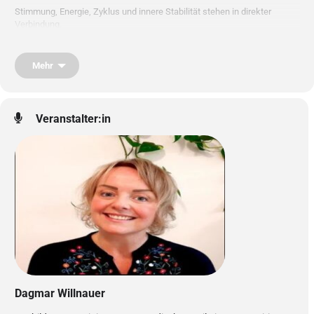
Stimmung, Energie, Zyklus und innere Stabilität stehen in direkter
Verbindung.
In diesem 3-tagigen Seminar lernst du harmonisierende ayurvedische
Mehr
Körperanwendung kennen: sanfte, rhythmische Streichungen,
hormonregulierende Marmapunkte sowie Kräuterstempel, Auflagen und
Wickel. Eine ganzheitliche Methode, die Balance, Regulation und
Wohlbefinden unterstützt.
Veranstalter:in
Fr 28.08.26 / 17:00- 20:00
Sa & So 29 + 30.08 09:00 – 17:30
Dagmar Willnauer