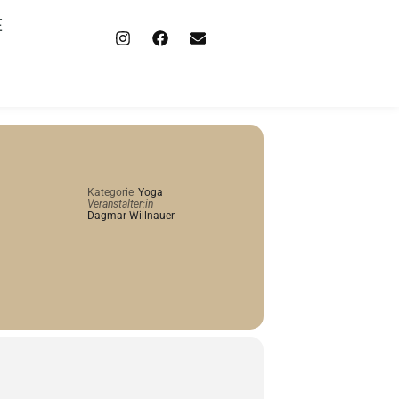
E
Kategorie
Yoga
Veranstalter:in
Dagmar Willnauer